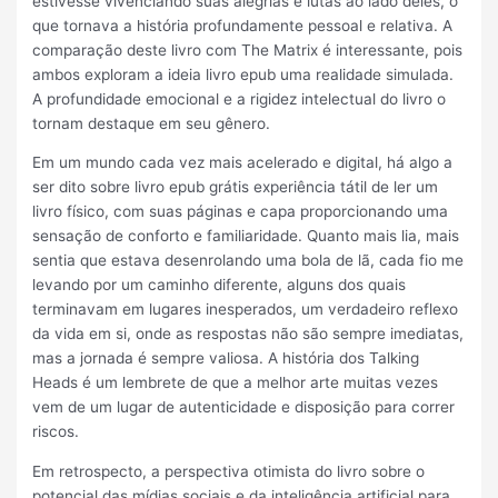
estivesse vivenciando suas alegrias e lutas ao lado deles, o
que tornava a história profundamente pessoal e relativa. A
comparação deste livro com The Matrix é interessante, pois
ambos exploram a ideia livro epub uma realidade simulada.
A profundidade emocional e a rigidez intelectual do livro o
tornam destaque em seu gênero.
Em um mundo cada vez mais acelerado e digital, há algo a
ser dito sobre livro epub grátis experiência tátil de ler um
livro físico, com suas páginas e capa proporcionando uma
sensação de conforto e familiaridade. Quanto mais lia, mais
sentia que estava desenrolando uma bola de lã, cada fio me
levando por um caminho diferente, alguns dos quais
terminavam em lugares inesperados, um verdadeiro reflexo
da vida em si, onde as respostas não são sempre imediatas,
mas a jornada é sempre valiosa. A história dos Talking
Heads é um lembrete de que a melhor arte muitas vezes
vem de um lugar de autenticidade e disposição para correr
riscos.
Em retrospecto, a perspectiva otimista do livro sobre o
potencial das mídias sociais e da inteligência artificial para