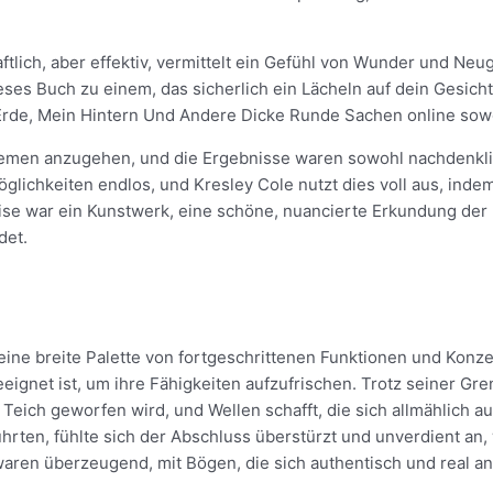
tlich, aber effektiv, vermittelt ein Gefühl von Wunder und Neug
 Buch zu einem, das sicherlich ein Lächeln auf dein Gesicht za
ie Erde, Mein Hintern Und Andere Dicke Runde Sachen online sow
hemen anzugehen, und die Ergebnisse waren sowohl nachdenklich
glichkeiten endlos, und Kresley Cole nutzt dies voll aus, inde
eise war ein Kunstwerk, eine schöne, nuancierte Erkundung der
det.
eine breite Palette von fortgeschrittenen Funktionen und Konze
eeignet ist, um ihre Fähigkeiten aufzufrischen. Trotz seiner G
n Teich geworfen wird, und Wellen schafft, die sich allmählich a
rührten, fühlte sich der Abschluss überstürzt und unverdient an
waren überzeugend, mit Bögen, die sich authentisch und real an