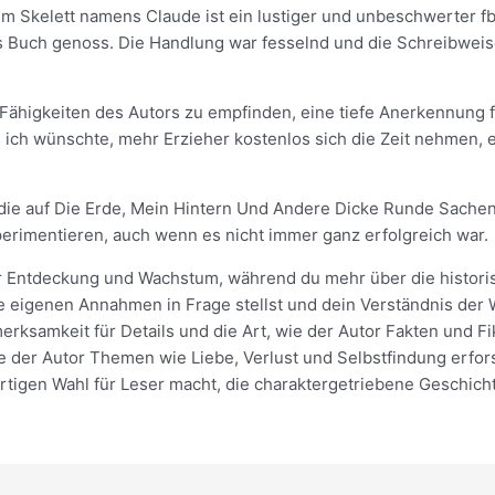
 Skelett namens Claude ist ein lustiger und unbeschwerter fb2
s Buch genoss. Die Handlung war fesselnd und die Schreibweise
 Fähigkeiten des Autors zu empfinden, eine tiefe Anerkennung fü
 ich wünschte, mehr Erzieher kostenlos sich die Zeit nehmen, e
.
 die auf Die Erde, Mein Hintern Und Andere Dicke Runde Sachen 
perimentieren, auch wenn es nicht immer ganz erfolgreich war.
der Entdeckung und Wachstum, während du mehr über die histor
 eigenen Annahmen in Frage stellst und dein Verständnis der W
erksamkeit für Details und die Art, wie der Autor Fakten und F
e der Autor Themen wie Liebe, Verlust und Selbstfindung erfors
tigen Wahl für Leser macht, die charaktergetriebene Geschic