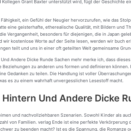
 Kollegen Grant Baxter unterstützt wird, fügt der Geschichte e
r Fähigkeit, ein Gefühl der Neugier hervorzurufen, wie das Sto
tte eine geisterhafte, etherealische Qualität, mit Bildern und
 die Vergangenheit, besonders für diejenigen, die in Japan gele
d wir kostenlose Worte auf der Seite lesen, werden wir buch er
ngen teilt und uns in einer oft geteilten Welt gemeinsame Grun
 Und Andere Dicke Runde Sachen mehr merke ich, dass dieses B
 Beziehungen zu anderen uns formen und definieren können. I
ine Gedanken zu teilen. Die Handlung ist voller Überraschun
was es zu einem wahrhaft unvergesslichen Lesestoff macht.
n Hintern Und Andere Dicke 
Reimen und nachvollziehbaren Szenarien. Sowohl Kinder als auc
ielzahl von Familien. verlag Ende ist eine perfekte Verkörperung
schwer zu beenden macht? Ist es die Spannung, die Romanze od