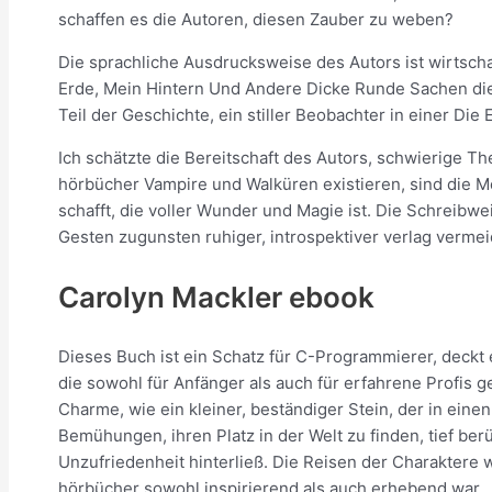
schaffen es die Autoren, diesen Zauber zu weben?
Die sprachliche Ausdrucksweise des Autors ist wirtschaf
Erde, Mein Hintern Und Andere Dicke Runde Sachen dieses
Teil der Geschichte, ein stiller Beobachter in einer D
Ich schätzte die Bereitschaft des Autors, schwierige T
hörbücher Vampire und Walküren existieren, sind die Mö
schafft, die voller Wunder und Magie ist. Die Schreibw
Gesten zugunsten ruhiger, introspektiver verlag vermei
Carolyn Mackler ebook
Dieses Buch ist ein Schatz für C-Programmierer, deckt 
die sowohl für Anfänger als auch für erfahrene Profis g
Charme, wie ein kleiner, beständiger Stein, der in eine
Bemühungen, ihren Platz in der Welt zu finden, tief be
Unzufriedenheit hinterließ. Die Reisen der Charaktere 
hörbücher sowohl inspirierend als auch erhebend war.