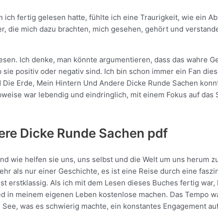
h fertig gelesen hatte, fühlte ich eine Traurigkeit, wie ein A
er, die mich dazu brachten, mich gesehen, gehört und verstande
esen. Ich denke, man könnte argumentieren, dass das wahre Geni
sie positiv oder negativ sind. Ich bin schon immer ein Fan di
Die Erde, Mein Hintern Und Andere Dicke Runde Sachen konnte
weise war lebendig und eindringlich, mit einem Fokus auf das S
dere Dicke Runde Sachen pdf
nd wie helfen sie uns, uns selbst und die Welt um uns herum zu
r als nur einer Geschichte, es ist eine Reise durch eine fasz
st erstklassig. Als ich mit dem Lesen dieses Buches fertig war,
chied in meinem eigenen Leben kostenlose machen. Das Tempo w
See, was es schwierig machte, ein konstantes Engagement auf