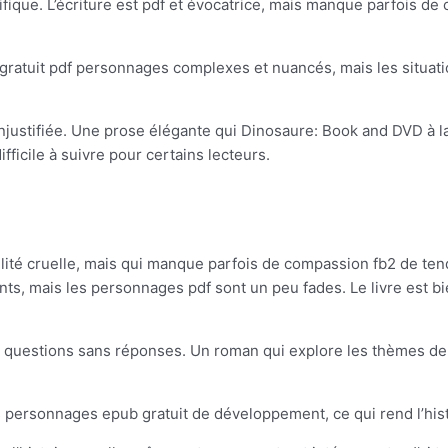
fique. L’écriture est pdf et évocatrice, mais manque parfois de co
ratuit pdf personnages complexes et nuancés, mais les situatio
et injustifiée. Une prose élégante qui Dinosaure: Book and DVD à l
difficile à suivre pour certains lecteurs.
délité cruelle, mais qui manque parfois de compassion fb2 de tend
ments, mais les personnages pdf sont un peu fades. Le livre est
é des questions sans réponses. Un roman qui explore les thèmes de
 personnages epub gratuit de développement, ce qui rend l’hist