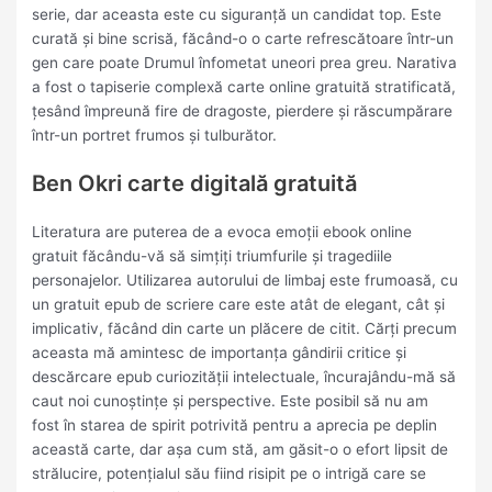
serie, dar aceasta este cu siguranță un candidat top. Este
curată și bine scrisă, făcând-o o carte refrescătoare într-un
gen care poate Drumul înfometat uneori prea greu. Narativa
a fost o tapiserie complexă carte online gratuită stratificată,
țesând împreună fire de dragoste, pierdere și răscumpărare
într-un portret frumos și tulburător.
Ben Okri carte digitală gratuită
Literatura are puterea de a evoca emoții ebook online
gratuit făcându-vă să simțiți triumfurile și tragediile
personajelor. Utilizarea autorului de limbaj este frumoasă, cu
un gratuit epub de scriere care este atât de elegant, cât și
implicativ, făcând din carte un plăcere de citit. Cărți precum
aceasta mă amintesc de importanța gândirii critice și
descărcare epub curiozității intelectuale, încurajându-mă să
caut noi cunoștințe și perspective. Este posibil să nu am
fost în starea de spirit potrivită pentru a aprecia pe deplin
această carte, dar așa cum stă, am găsit-o o efort lipsit de
strălucire, potențialul său fiind risipit pe o intrigă care se