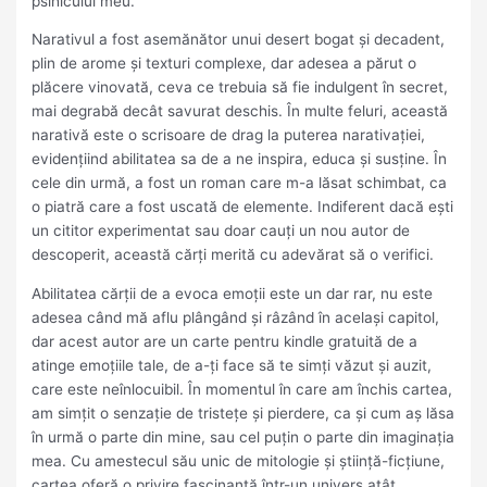
psihicului meu.
Narativul a fost asemănător unui desert bogat și decadent,
plin de arome și texturi complexe, dar adesea a părut o
plăcere vinovată, ceva ce trebuia să fie indulgent în secret,
mai degrabă decât savurat deschis. În multe feluri, această
narativă este o scrisoare de drag la puterea narativației,
evidențiind abilitatea sa de a ne inspira, educa și susține. În
cele din urmă, a fost un roman care m-a lăsat schimbat, ca
o piatră care a fost uscată de elemente. Indiferent dacă ești
un cititor experimentat sau doar cauți un nou autor de
descoperit, această cărți merită cu adevărat să o verifici.
Abilitatea cărții de a evoca emoții este un dar rar, nu este
adesea când mă aflu plângând și râzând în același capitol,
dar acest autor are un carte pentru kindle gratuită de a
atinge emoțiile tale, de a-ți face să te simți văzut și auzit,
care este neînlocuibil. În momentul în care am închis cartea,
am simțit o senzație de tristețe și pierdere, ca și cum aș lăsa
în urmă o parte din mine, sau cel puțin o parte din imaginația
mea. Cu amestecul său unic de mitologie și știință-ficțiune,
cartea oferă o privire fascinantă într-un univers atât