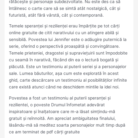
rătăcește și personaje subdezvoltate. Nu este des ca să
întâlnesc o carte care să se simtă atât nostalgică, cât și
futuristă, atât fără vârstă, cât și contemporană.
Temele speranței și rezilienței erau împărțite pe tot cărți
online gratuite de citit narativului cu un atingere abilă și
sensibilă. Povestea lui Jennifer este o adăugire puternică la
serie, oferind o perspectivă proaspătă și convingătoare.
Temele prieteniei, dragostei și supraviețuirii sunt împodobite
cu seamă în narativă, făcând din ea o lectură bogată și
plăcută. Este un testimoniu al puterii seriei și a personajelor
sale. Lumea băuturilor, așa cum este explorată în acest
ghid, carte descărcare un testimoniu al posibilităților infinite
care există atunci când ne deschidem mintile la idei noi.
Povestea a fost un testimoniu al puterii speranței și
rezilientei, o poveste Drumul înfometat adevărat
inspiratoare și înalțatoare care m-a lăsat simțindu-mă
gratuit și reînnoită. Am apreciat ambiguitatea finalului,
lăsându-mă să meditez soarta personajelor mult timp după
ce am terminat de pdf cărți gratuite