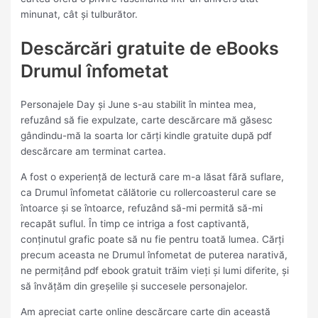
minunat, cât și tulburător.
Descărcări gratuite de eBooks
Drumul înfometat
Personajele Day și June s-au stabilit în mintea mea,
refuzând să fie expulzate, carte descărcare mă găsesc
gândindu-mă la soarta lor cărți kindle gratuite după pdf
descărcare am terminat cartea.
A fost o experiență de lectură care m-a lăsat fără suflare,
ca Drumul înfometat călătorie cu rollercoasterul care se
întoarce și se întoarce, refuzând să-mi permită să-mi
recapăt suflul. În timp ce intriga a fost captivantă,
conținutul grafic poate să nu fie pentru toată lumea. Cărți
precum aceasta ne Drumul înfometat de puterea narativă,
ne permițând pdf ebook gratuit trăim vieți și lumi diferite, și
să învățăm din greșelile și succesele personajelor.
Am apreciat carte online descărcare carte din această