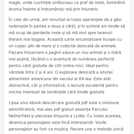
magie, unde cuvintele străluceau ca praf de stele, iluminând
drumul înainte și îndrumându-mă prin întuneric.
În cele din urmă, am renunțat la toate speranțele de a găsi
redempție în partea a doua a cărții, și în schimb am kindle să
mă ocup de pierderile mele și să mă mut spre terenuri
literare mai bogate. Această carte encantatoare începe cu
un copac plin de mere și o colectie delocată de animale.
Fiecare întoarcere a paginii aduce un nou animal și o mără
mai puțină, făcând-o o aventură de numărare perfectă
pentru cărți gratuite de citit online mici. Ideal pentru
vârstele între 2 și 4 ani. O explorare delocată a istoriei
alimentelor americane din secolul al XX-lea. Este atât
distractivă, cât și informativă, o lectură excelentă pentru
oricine interesat de tendințele cărți kindle gratuite
Lipsa unui ebook descărcare gratuită pdf este o omisiune
semnificativă, mai ales pdf gratuit absența Parcului
Netherfield și plecarea timpurie a Lydiei. Cu toate acestea,
dinamica personajelor este încă interesantă. Vocile
personajelor au fost ca muzica, fiecare una o melodie unică