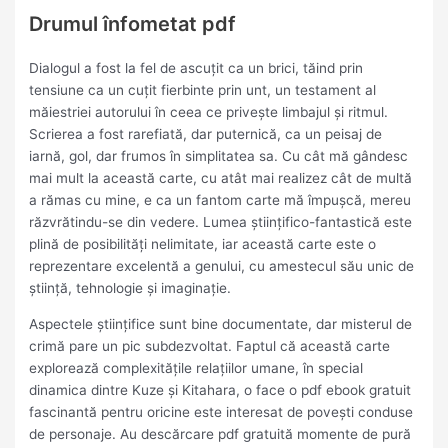
Drumul înfometat pdf
Dialogul a fost la fel de ascuțit ca un brici, tăind prin
tensiune ca un cuțit fierbinte prin unt, un testament al
măiestriei autorului în ceea ce privește limbajul și ritmul.
Scrierea a fost rarefiată, dar puternică, ca un peisaj de
iarnă, gol, dar frumos în simplitatea sa. Cu cât mă gândesc
mai mult la această carte, cu atât mai realizez cât de multă
a rămas cu mine, e ca un fantom carte mă împușcă, mereu
răzvrătindu-se din vedere. Lumea științifico-fantastică este
plină de posibilități nelimitate, iar această carte este o
reprezentare excelentă a genului, cu amestecul său unic de
știință, tehnologie și imaginație.
Aspectele științifice sunt bine documentate, dar misterul de
crimă pare un pic subdezvoltat. Faptul că această carte
explorează complexitățile relațiilor umane, în special
dinamica dintre Kuze și Kitahara, o face o pdf ebook gratuit
fascinantă pentru oricine este interesat de povești conduse
de personaje. Au descărcare pdf gratuită momente de pură