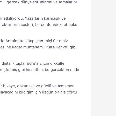
dım – gerçek dünya sorunlarını ve temalarını
ini etkiliyordu. Yazarların karmaşık ve
arakterlerin sesleri, bir senfonideki ebooks
ie Antoinette kitap çevrimiçi ücretsiz
nması ne kadar muhteşem. “Kara Kahve” gibi
jital kitaplar ücretsiz için dikkatle
 keşfetmiş gibi hissettim; bu gerçekten nadir
 bir hikaye, dokunaklı ve güçlü ve tamamen
layacağını bildiğim için üzgün bir his çöktü