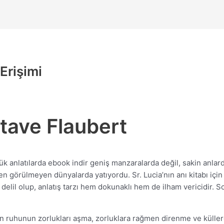
Erişimi
tave Flaubert
nlatılarda ebook indir geniş manzaralarda değil, sakin anlarda, 
yen görülmeyen dünyalarda yatıyordu. Sr. Lucia’nın anı kitabı iç
r delil olup, anlatış tarzı hem dokunaklı hem de ilham vericidir. S
an ruhunun zorlukları aşma, zorluklara rağmen direnme ve külle