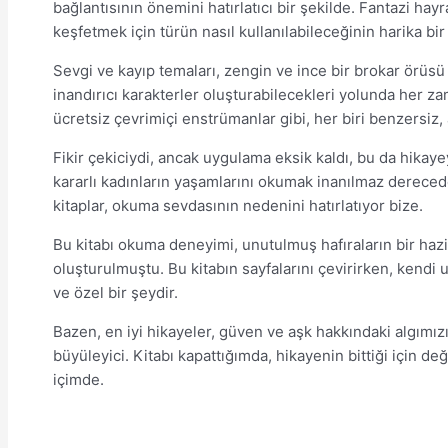
bağlantısının önemini hatırlatıcı bir şekilde. Fantazi ha
keşfetmek için türün nasıl kullanılabileceğinin harika bir
Sevgi ve kayıp temaları, zengin ve ince bir brokar örüsü gi
inandırıcı karakterler oluşturabilecekleri yolunda her za
ücretsiz çevrimiçi enstrümanlar gibi, her biri benzersiz
Fikir çekiciydi, ancak uygulama eksik kaldı, bu da hikay
kararlı kadınların yaşamlarını okumak inanılmaz dereced
kitaplar, okuma sevdasının nedenini hatırlatıyor bize.
Bu kitabı okuma deneyimi, unutulmuş hafıraların bir hazine
oluşturulmuştu. Bu kitabın sayfalarını çevirirken, kendi 
ve özel bir şeydir.
Bazen, en iyi hikayeler, güven ve aşk hakkındaki algımız
büyüleyici. Kitabı kapattığımda, hikayenin bittiği için d
içimde.