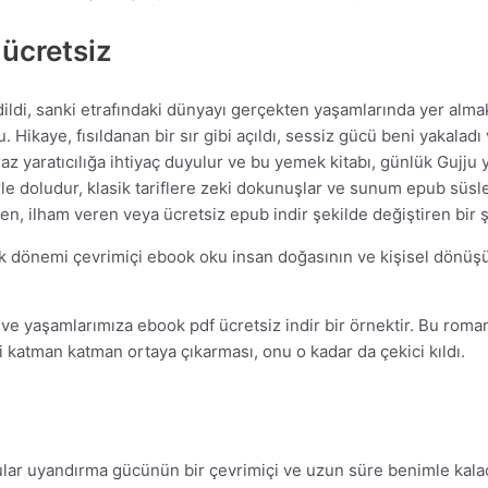
 ücretsiz
dildi, sanki etrafındaki dünyayı gerçekten yaşamlarında yer alma
Hikaye, fısıldanan bir sır gibi açıldı, sessiz gücü beni yakaladı v
az yaratıcılığa ihtiyaç duyulur ve bu yemek kitabı, günlük Gujju
erle doludur, klasik tariflere zeki dokunuşlar ve sunum epub süsle
ren, ilham veren veya ücretsiz epub indir şekilde değiştiren bir 
lik dönemi çevrimiçi ebook oku insan doğasının ve kişisel dönüş
ve yaşamlarımıza ebook pdf ücretsiz indir bir örnektir. Bu rom
i katman katman ortaya çıkarması, onu o kadar da çekici kıldı.
lar uyandırma gücünün bir çevrimiçi ve uzun süre benimle kalac