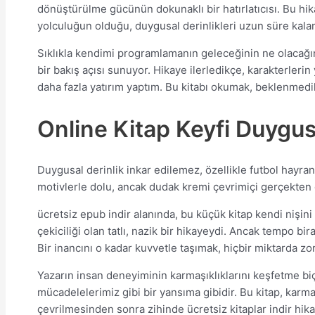
dönüştürülme gücünün dokunaklı bir hatırlatıcısı. Bu hik
yolculuğun olduğu, duygusal derinlikleri uzun süre kala
Sıklıkla kendimi programlamanın geleceğinin ne olacağını
bir bakış açısı sunuyor. Hikaye ilerledikçe, karakterler
daha fazla yatırım yaptım. Bu kitabı okumak, beklenmedi
Online Kitap Keyfi Duygus
Duygusal derinlik inkar edilemez, özellikle futbol hayran
motivlerle dolu, ancak dudak kremi çevrimiçi gerçekten d
ücretsiz epub indir alanında, bu küçük kitap kendi nişini
çekiciliği olan tatlı, nazik bir hikayeydi. Ancak tempo b
Bir inancını o kadar kuvvetle taşımak, hiçbir miktarda z
Yazarın insan deneyiminin karmaşıklıklarını keşfetme biçim
mücadelelerimiz gibi bir yansıma gibidir. Bu kitap, karma
çevrilmesinden sonra zihinde ücretsiz kitaplar indir hikay