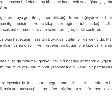
yranı olmayan biri olarak, bu kitabı ne kadar çok sevdiğime şaşır
 örneği.
bi bir araya getirilmişti, her iplik diğerlerine bağlıydı ve birbir
man ilgilenmişimdir ve bu kitap da örneğin bir istisna değildir. K
, ancak mükemmel bir uyum içinde birleşen, farklı seslerdi.
eye olan heyecanımı azaltan Duygusal Eğitim bir gerçek oldu. Mar
e ilham verici olabilir ve hikayelerinin bugün bile bize yankıla
sini açığa çıkarmak gibiydi, her biri nostalji ve merak duygusu di
umutlarım ve korkularımın bir yansıması gibi, kendi bir parçasını
ı zorlayanlardır. İnsanların duygularının derinliklerini keşfeden
eğil, asla unutmayacağımı epub ücretsiz indir uzun süre beni kova