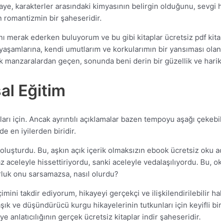
aye, karakterler arasındaki kimyasının belirgin olduğunu, sevgi h
n romantizmin bir şaheseridir.
 merak ederken buluyorum ve bu gibi kitaplar ücretsiz pdf kitapl
in yaşamlarına, kendi umutlarım ve korkularımın bir yansıması ol
k manzaralardan geçen, sonunda beni derin bir güzellik ve harika
al Eğitim
ları için. Ancak ayrıntılı açıklamalar bazen tempoyu aşağı çekeb
e en iyilerden biridir.
 oluşturdu. Bu, aşkın açık içerik olmaksızın ebook ücretsiz oku aç
iraz aceleyle hissettiriyordu, sanki aceleyle vedalaşılıyordu. Bu
orluk onu sarsamazsa, nasıl olurdu?
ini takdir ediyorum, hikayeyi gerçekçi ve ilişkilendirilebilir hal
şık ve düşündürücü kurgu hikayelerinin tutkunları için keyifli bi
e anlatıcılığının gerçek ücretsiz kitaplar indir şaheseridir.