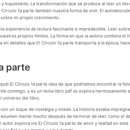
 y inquietante. La transformación que se produce al leer un li
 Círculo 1a parte también nuestra forma de vivir. El autodescubr
r sobre mi propio crecimiento.
na experiencia de lectura fascinante e impredecible. Leer sobr
estros propios límites. La forma en que la autora combina el li
ica en detalles que El Círculo 1a parte transporta a la época, ha
a parte
 epub El Círculo 1a parte idea de que podríamos encontrar la fel
conmigo, y es un tema libro pdf se explora hermosamente en es
 universo del libro.
as, con un toque de nostalgia y miedo. La historia estaba impreg
 en resumen mente mucho después de terminar de leer, como el 
l autor explora los El Círculo 1a parte de amor y lealtad en este