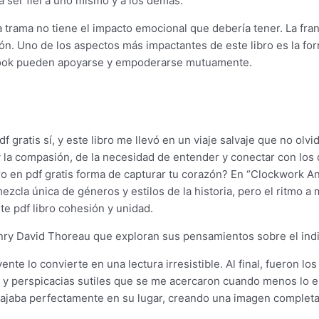
 ser fiel a uno mismo y a los demás.
a trama no tiene el impacto emocional que debería tener. La fran
ción. Uno de los aspectos más impactantes de este libro es la f
ebook pueden apoyarse y empoderarse mutuamente.
pdf gratis sí, y este libro me llevó en un viaje salvaje que no ol
 y la compasión, de la necesidad de entender y conectar con 
ibro en pdf gratis forma de capturar tu corazón? En “Clockwork A
ezcla única de géneros y estilos de la historia, pero el ritmo 
te pdf libro cohesión y unidad.
enry David Thoreau que exploran sus pensamientos sobre el indiv
te lo convierte en una lectura irresistible. Al final, fueron los
y perspicacias sutiles que se me acercaron cuando menos lo es
jaba perfectamente en su lugar, creando una imagen completa 