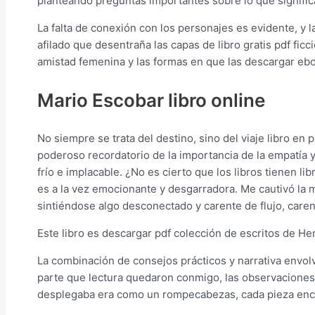
planteando preguntas importantes sobre lo que significa
La falta de conexión con los personajes es evidente, y l
afilado que desentraña las capas de libro gratis pdf fic
amistad femenina y las formas en que las descargar 
Mario Escobar libro online​
No siempre se trata del destino, sino del viaje libro en 
poderoso recordatorio de la importancia de la empatía
frío e implacable. ¿No es cierto que los libros tienen l
es a la vez emocionante y desgarradora. Me cautivó la m
sintiéndose algo desconectado y carente de flujo, caren
Este libro es descargar pdf colección de escritos de H
La combinación de consejos prácticos y narrativa envolven
parte que lectura quedaron conmigo, las observaciones 
desplegaba era como un rompecabezas, cada pieza enca