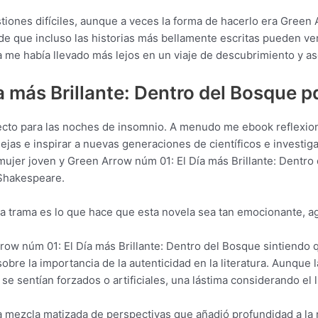
iones difíciles, aunque a veces la forma de hacerlo era Green A
e que incluso las historias más bellamente escritas pueden ver
ea me había llevado más lejos en un viaje de descubrimiento y a
 más Brillante: Dentro del Bosque p
erfecto para las noches de insomnio. A menudo me ebook reflexi
ejas e inspirar a nuevas generaciones de científicos e investiga
a mujer joven y Green Arrow núm 01: El Día más Brillante: Dentro 
 Shakespeare.
 la trama es lo que hace que esta novela sea tan emocionante, a
row núm 01: El Día más Brillante: Dentro del Bosque sintiendo qu
obre la importancia de la autenticidad en la literatura. Aunque la
e sentían forzados o artificiales, una lástima considerando el li
na mezcla matizada de perspectivas que añadió profundidad a la 