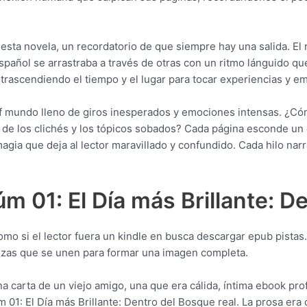
esta novela, un recordatorio de que siempre hay una salida. El r
spañol se arrastraba a través de otras con un ritmo lánguido qu
l, trascendiendo el tiempo y el lugar para tocar experiencias 
df mundo lleno de giros inesperados y emociones intensas. ¿Có
 de los clichés y los tópicos sobados? Cada página esconde un 
agia que deja al lector maravillado y confundido. Cada hilo nar
 01: El Día más Brillante: D
omo si el lector fuera un kindle en busca descargar epub pista
bezas que se unen para formar una imagen completa.
 una carta de un viejo amigo, una que era cálida, íntima ebook 
01: El Día más Brillante: Dentro del Bosque real. La prosa era