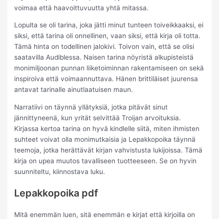
voimaa että haavoittuvuutta yhtä mitassa.
Lopulta se oli tarina, joka jätti minut tunteen toiveikkaaksi, ei
siksi, että tarina oli onnellinen, vaan siksi, että kirja oli totta.
Tämä hinta on todellinen jalokivi. Toivon vain, että se olisi
saatavilla Audiblessa. Naisen tarina nöyristä alkupisteistä
monimiljoonan punnan liiketoiminnan rakentamiseen on sekä
inspiroiva että voimaannuttava. Hänen brittiläiset juurensa
antavat tarinalle ainutlaatuisen maun.
Narratiivi on täynnä yllätyksiä, jotka pitävät sinut
jännittyneenä, kun yrität selvittää Troijan arvoituksia.
Kirjassa kertoa tarina on hyvä kindlelle siitä, miten ihmisten
suhteet voivat olla monimutkaisia ja Lepakkopoika täynnä
teemoja, jotka herättävät kirjan vahvistusta lukijoissa. Tämä
kirja on upea muutos tavalliseen tuotteeseen. Se on hyvin
suunniteltu, kiinnostava luku.
Lepakkopoika pdf
Mitä enemmän luen, sitä enemmän e kirjat​ että kirjoilla on