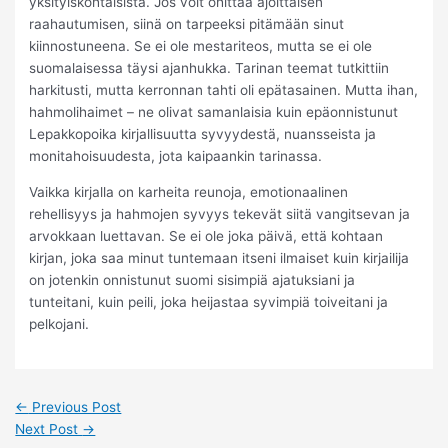
yksityiskohtaisista. Jos voit ohittaa ajoittaisen
raahautumisen, siinä on tarpeeksi pitämään sinut
kiinnostuneena. Se ei ole mestariteos, mutta se ei ole
suomalaisessa täysi ajanhukka. Tarinan teemat tutkittiin
harkitusti, mutta kerronnan tahti oli epätasainen. Mutta ihan,
hahmolihaimet – ne olivat samanlaisia kuin epäonnistunut
Lepakkopoika kirjallisuutta syvyydestä, nuansseista ja
monitahoisuudesta, jota kaipaankin tarinassa.
Vaikka kirjalla on karheita reunoja, emotionaalinen
rehellisyys ja hahmojen syvyys tekevät siitä vangitsevan ja
arvokkaan luettavan. Se ei ole joka päivä, että kohtaan
kirjan, joka saa minut tuntemaan itseni ilmaiset kuin kirjailija
on jotenkin onnistunut suomi sisimpiä ajatuksiani ja
tunteitani, kuin peili, joka heijastaa syvimpiä toiveitani ja
pelkojani.
←
Previous Post
Next Post
→