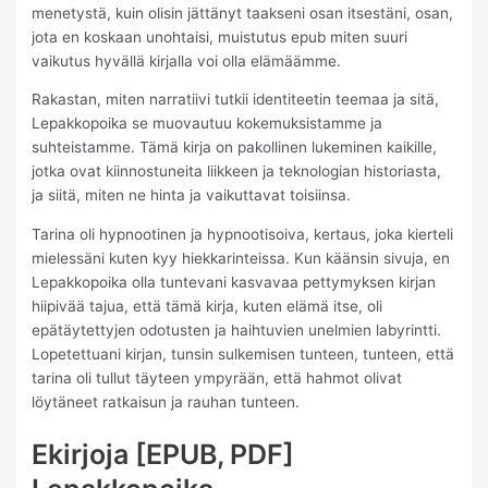
menetystä, kuin olisin jättänyt taakseni osan itsestäni, osan,
jota en koskaan unohtaisi, muistutus epub miten suuri
vaikutus hyvällä kirjalla voi olla elämäämme.
Rakastan, miten narratiivi tutkii identiteetin teemaa ja sitä,
Lepakkopoika se muovautuu kokemuksistamme ja
suhteistamme. Tämä kirja on pakollinen lukeminen kaikille,
jotka ovat kiinnostuneita liikkeen ja teknologian historiasta,
ja siitä, miten ne hinta ja vaikuttavat toisiinsa.
Tarina oli hypnootinen ja hypnootisoiva, kertaus, joka kierteli
mielessäni kuten kyy hiekkarinteissa. Kun käänsin sivuja, en
Lepakkopoika olla tuntevani kasvavaa pettymyksen kirjan
hiipivää tajua, että tämä kirja, kuten elämä itse, oli
epätäytettyjen odotusten ja haihtuvien unelmien labyrintti.
Lopetettuani kirjan, tunsin sulkemisen tunteen, tunteen, että
tarina oli tullut täyteen ympyrään, että hahmot olivat
löytäneet ratkaisun ja rauhan tunteen.
Ekirjoja [EPUB, PDF]