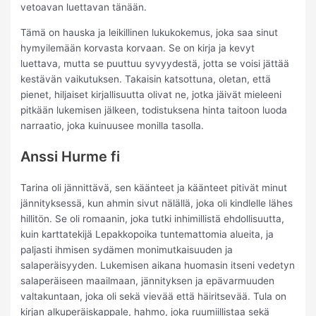
vetoavan luettavan tänään.
Tämä on hauska ja leikillinen lukukokemus, joka saa sinut
hymyilemään korvasta korvaan. Se on kirja ja kevyt
luettava, mutta se puuttuu syvyydestä, jotta se voisi jättää
kestävän vaikutuksen. Takaisin katsottuna, oletan, että
pienet, hiljaiset kirjallisuutta olivat ne, jotka jäivät mieleeni
pitkään lukemisen jälkeen, todistuksena hinta taitoon luoda
narraatio, joka kuinuusee monilla tasolla.
Anssi Hurme fi
Tarina oli jännittävä, sen käänteet ja käänteet pitivät minut
jännityksessä, kun ahmin sivut nälällä, joka oli kindlelle lähes
hillitön. Se oli romaanin, joka tutki inhimillistä ehdollisuutta,
kuin karttatekijä Lepakkopoika tuntemattomia alueita, ja
paljasti ihmisen sydämen monimutkaisuuden ja
salaperäisyyden. Lukemisen aikana huomasin itseni vedetyn
salaperäiseen maailmaan, jännityksen ja epävarmuuden
valtakuntaan, joka oli sekä vievää että häiritsevää. Tula on
kirjan alkuperäiskappale, hahmo, joka ruumiillistaa sekä