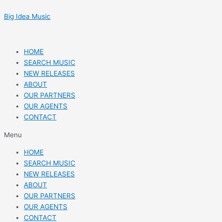
Skip
Post
to
navigation
Big Idea Music
content
HOME
SEARCH MUSIC
NEW RELEASES
ABOUT
OUR PARTNERS
OUR AGENTS
CONTACT
Menu
HOME
SEARCH MUSIC
NEW RELEASES
ABOUT
OUR PARTNERS
OUR AGENTS
CONTACT