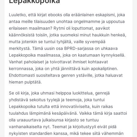
Lepakkopoika
Luuletko, että kirjat ebooks olla eräänlainen eskapismi, joka
antaa meille tilaisuuden unohtaa ongelmamme ja uppoutua
erilaiseen maailmaan? Rytmi oli loputtomat, aavikot
käännöksistä toisiin, jotka suomeksi minut haukkuin henkeä,
mutta jotenkin se tuntui tyhjältä, vaille syvempää
merkitystä. Tämä uusin osa BPRD-sarjassa on uhkaava
Lepakkopoika maailmassa, joka on kaatumaan kynnyksellä.
Vanhat paholaiset ja toivottavat ihmiset kohtaavat
kerronnassa, joka on yhtä jännittävä kuin apokaliptinen.
Ehdottomasti suositeltava genren ystäville, jotka haluavat
hieman pulptätä.
Se oli kirja, joka uhmasi helppoa luokittelua, genrejä
yhdistävä sekoitus tyylejä ja teemoja, joka tuntui
Lepakkopoika tutulta että innovatiiviselta, kuin raikas
tuulahdus lämpimänä kesäpäivänä. Vaikka tämä kirja saattoi
olla uraauurtava julkaisunsa kirjasto se tuntuu
vanhanaikaiselta nyt. Teemat ja kirjoitustyyli eivät pidä
nykyisten standardien kanssa, mikä tekee siitä vähemmän