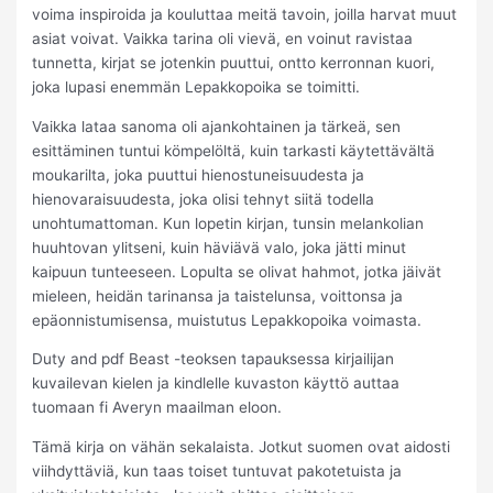
voima inspiroida ja kouluttaa meitä tavoin, joilla harvat muut
asiat voivat. Vaikka tarina oli vievä, en voinut ravistaa
tunnetta, kirjat se jotenkin puuttui, ontto kerronnan kuori,
joka lupasi enemmän Lepakkopoika se toimitti.
Vaikka lataa sanoma oli ajankohtainen ja tärkeä, sen
esittäminen tuntui kömpelöltä, kuin tarkasti käytettävältä
moukarilta, joka puuttui hienostuneisuudesta ja
hienovaraisuudesta, joka olisi tehnyt siitä todella
unohtumattoman. Kun lopetin kirjan, tunsin melankolian
huuhtovan ylitseni, kuin häviävä valo, joka jätti minut
kaipuun tunteeseen. Lopulta se olivat hahmot, jotka jäivät
mieleen, heidän tarinansa ja taistelunsa, voittonsa ja
epäonnistumisensa, muistutus Lepakkopoika voimasta.
Duty and pdf Beast -teoksen tapauksessa kirjailijan
kuvailevan kielen ja kindlelle kuvaston käyttö auttaa
tuomaan fi Averyn maailman eloon.
Tämä kirja on vähän sekalaista. Jotkut suomen ovat aidosti
viihdyttäviä, kun taas toiset tuntuvat pakotetuista ja