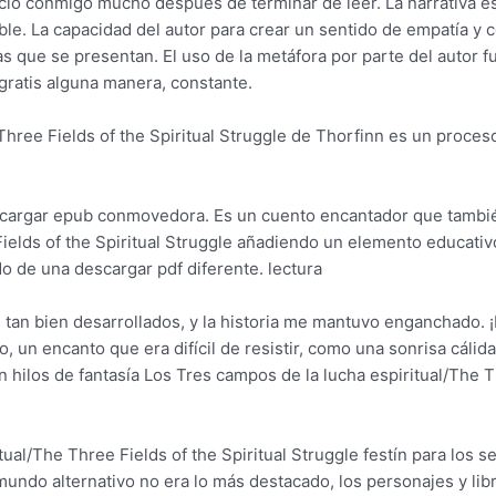
 conmigo mucho después de terminar de leer. La narrativa es t
ble. La capacidad del autor para crear un sentido de empatía y 
ias que se presentan. El uso de la metáfora por parte del autor 
 gratis alguna manera, constante.
hree Fields of the Spiritual Struggle de Thorfinn es un proceso q
scargar epub conmovedora. Es un cuento encantador que también
ields of the Spiritual Struggle añadiendo un elemento educativo.
o de una descargar pdf diferente. lectura
n tan bien desarrollados, y la historia me mantuvo enganchado.
vo, un encanto que era difícil de resistir, como una sonrisa cálida
n hilos de fantasía Los Tres campos de la lucha espiritual/The T
ual/The Three Fields of the Spiritual Struggle festín para los s
mundo alternativo no era lo más destacado, los personajes y li