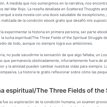
ción. A medida que nos sumergimos en la narrativa, nos encon
fíos del Mar Rojo. La reseña detallada en Scattered Thoughts 
cerqué a esta novela con una dosis saludable de escepticismo, 
 matizada de la condición ebook gratis que desafió mis suposic
 experimentar la historia en primera persona, ser parte ebook
la lucha espiritual/The Three Fields of the Spiritual Struggle d
 medio de todo, aunque no siempre logra sus ambiciones.
toria, no pude sacudirme la sensación de que algo faltaba, un Lo
digo que permanecía obstinadamente, infuriantemente fuera de a
or y la amistad pueden cambiar nuestras vidas para siempre. L
mpasiva. La historia te gratis reflexionar sobre cómo las peq
 espiritual/The Three Fields of the 
la fue su exploración de la condición humana, un examen prov