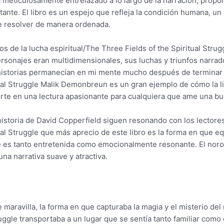
ba meticulosamente entrelazado a lo largo de la narración, pro
tante. El libro es un espejo que refleja la condición humana, un
 resolver de manera ordenada.
os de la lucha espiritual/The Three Fields of the Spiritual Stru
sonajes eran multidimensionales, sus luchas y triunfos narrado
historias permanecían en mi mente mucho después de terminar d
tual Struggle Malik Demonbreun es un gran ejemplo de cómo la li
rte en una lectura apasionante para cualquiera que ame una bu
historia de David Copperfield siguen resonando con los lector
tual Struggle que más aprecio de este libro es la forma en que
e es tanto entretenida como emocionalmente resonante. El noroes
una narrativa suave y atractiva.
 maravilla, la forma en que capturaba la magia y el misterio de
truggle transportaba a un lugar que se sentía tanto familiar c