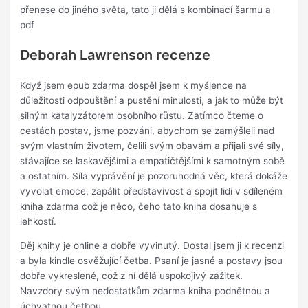
přenese do jiného světa, tato ji dělá s kombinací šarmu a
pdf
Deborah Lawrenson recenze
Když jsem epub zdarma dospěl jsem k myšlence na
důležitosti odpouštění a pustění minulosti, a jak to může být
silným katalyzátorem osobního růstu. Zatímco čteme o
cestách postav, jsme pozváni, abychom se zamýšleli nad
svým vlastním životem, čelili svým obavám a přijali své síly,
stávajíce se laskavějšími a empatičtějšími k samotným sobě
a ostatním. Síla vyprávění je pozoruhodná věc, která dokáže
vyvolat emoce, zapálit představivost a spojit lidi v sdíleném
kniha zdarma což je něco, čeho tato kniha dosahuje s
lehkostí.
Děj knihy je online a dobře vyvinutý. Dostal jsem ji k recenzi
a byla kindle osvěžující četba. Psaní je jasné a postavy jsou
dobře vykreslené, což z ní dělá uspokojivý zážitek.
Navzdory svým nedostatkům zdarma kniha podnětnou a
úchvatnou četbou.