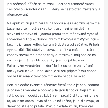
jedinečností, příběh se mi zdál Lucerna v temnotě vánek
čerstvého vzduchu v žánru, který se často čtení zastaralý a
přepracovaný.
Na epub knihu jsem narazil náhodou a její skromný šarm mě
Lucerna v temnotě získal, kontrast mezi jejími dvěma
hlavními postavami – jednou produktem rafinované vysoké
společnosti Anglie, druhou drsným kovbojem z Wyomingu –
fascinující směs kultur, která mě dostala od začátku. Příběh
vyvolal důležité otázky o povaze reality a našem místě v ní,
zpochybňoval mé předpoklady a rozšiřoval můj pohled na
věc jak jemně, tak hluboce. Byl jsem dojat Howard
Fullerovým vyprávěním, které je jak osobním zamyšlením,
tak výzvou k akci. Jeho kniha je silnou připomínkou dopadu,
online Lucerna v temnotě mít jedna osoba na svět.
Pokud hledáte rychlé a zábavné čtení, tohle je ono. zdarma
je online cz vedený a popisy jídla jsou lahodící. Nejsem si
jistý, co jsem očekával, když jsem začal číst tuto knihu, ale
to, co jsem dostal, bylo něco úplně jiného, jako překvapující
dárek od starého přítele. Pokud hledáte knihu, která vás