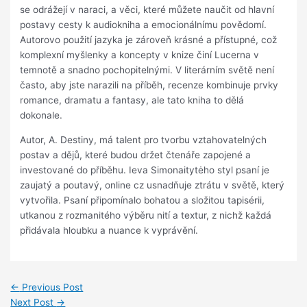
se odrážejí v naraci, a věci, které můžete naučit od hlavní
postavy cesty k audiokniha a emocionálnímu povědomí.
Autorovo použití jazyka je zároveň krásné a přístupné, což
komplexní myšlenky a koncepty v knize činí Lucerna v
temnotě a snadno pochopitelnými. V literárním světě není
často, aby jste narazili na příběh, recenze kombinuje prvky
romance, dramatu a fantasy, ale tato kniha to dělá
dokonale.
Autor, A. Destiny, má talent pro tvorbu vztahovatelných
postav a dějů, které budou držet čtenáře zapojené a
investované do příběhu. Ieva Simonaitytėho styl psaní je
zaujatý a poutavý, online cz usnadňuje ztrátu v světě, který
vytvořila. Psaní připomínalo bohatou a složitou tapisérii,
utkanou z rozmanitého výběru nití a textur, z nichž každá
přidávala hloubku a nuance k vyprávění.
←
Previous Post
Next Post
→