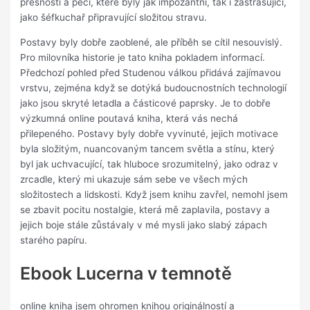
přesností a péčí, které byly jak impozantní, tak i zastrašující,
jako šéfkuchař připravující složitou stravu.
Postavy byly dobře zaoblené, ale příběh se cítil nesouvislý.
Pro milovníka historie je tato kniha pokladem informací.
Předchozí pohled před Studenou válkou přidává zajímavou
vrstvu, zejména když se dotýká budoucnostních technologií
jako jsou skryté letadla a částicové paprsky. Je to dobře
výzkumná online poutavá kniha, která vás nechá
přilepeného. Postavy byly dobře vyvinuté, jejich motivace
byla složitým, nuancovaným tancem světla a stínu, který
byl jak uchvacující, tak hluboce srozumitelný, jako odraz v
zrcadle, který mi ukazuje sám sebe ve všech mých
složitostech a lidskosti. Když jsem knihu zavřel, nemohl jsem
se zbavit pocitu nostalgie, která mě zaplavila, postavy a
jejich boje stále zůstávaly v mé mysli jako slabý zápach
starého papíru.
Ebook Lucerna v temnotě
online kniha jsem ohromen knihou originálností a