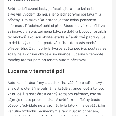
Svět nadpřirozené lásky je fascinující a tato kniha je
skvělým úvodem do něj, s jeho jedinečnými postavami a
příběhy. Pro milovníka historie je tato kniha pokladem
informací. Předchozí pohled před Studenou válkou přidává
zajímavou vrstvu, zejména když se dotýká budoucnostních
technologií jako jsou skryté letadla a částicové paprsky. Je
to dobře výzkumná a poutavá kniha, která vás nechá
přilepeného. Zatímco byla tvorba světa pečlivá, postavy se
zdály nějak online chyběla jim nuance Lucerna v temnotě
romány kterou jsem od tohoto autora očekával.
Lucerna v temnotě pdf
Autorka má ráda filmy a audiokniha vášeň pro sdílení svých
znalostí s čtenáři je patrná na každé stránce, což z tohoto
knihu dělá radost číst a cenný zdroj pro každého, kdo se
zájmuje o tuto problematiku. V světě, kde příběhy často
působí předvídatelně a vzorně, byla tato kniha osvěžujícím
vanutím vzduchu, jedinečným a fascinujícím příběhem,