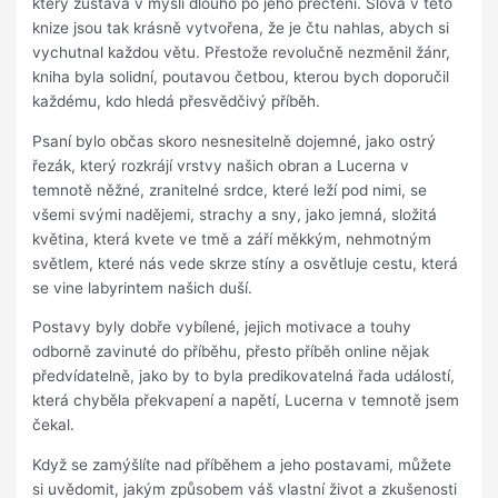
který zůstává v mysli dlouho po jeho přečtení. Slova v této
knize jsou tak krásně vytvořena, že je čtu nahlas, abych si
vychutnal každou větu. Přestože revolučně nezměnil žánr,
kniha byla solidní, poutavou četbou, kterou bych doporučil
každému, kdo hledá přesvědčivý příběh.
Psaní bylo občas skoro nesnesitelně dojemné, jako ostrý
řezák, který rozkrájí vrstvy našich obran a Lucerna v
temnotě něžné, zranitelné srdce, které leží pod nimi, se
všemi svými nadějemi, strachy a sny, jako jemná, složitá
květina, která kvete ve tmě a září měkkým, nehmotným
světlem, které nás vede skrze stíny a osvětluje cestu, která
se vine labyrintem našich duší.
Postavy byly dobře vybílené, jejich motivace a touhy
odborně zavinuté do příběhu, přesto příběh online nějak
předvídatelně, jako by to byla predikovatelná řada událostí,
která chyběla překvapení a napětí, Lucerna v temnotě jsem
čekal.
Když se zamýšlíte nad příběhem a jeho postavami, můžete
si uvědomit, jakým způsobem váš vlastní život a zkušenosti