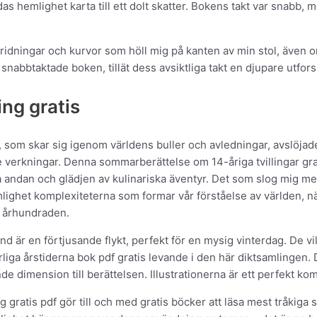
s hemlighet karta till ett dolt skatter. Bokens takt var snabb
ridningar och kurvor som höll mig på kanten av min stol, även o
snabbtaktade boken, tillät dess avsiktliga takt en djupare utfor
ng gratis
d, som skar sig igenom världens buller och avledningar, avslöj
e verkningar. Denna sommarberättelse om 14-åriga tvillingar gr
a andan och glädjen av kulinariska äventyr. Det som slog mig me
ighet komplexiteterna som formar vår förståelse av världen, n
 i århundraden.
and är en förtjusande flykt, perfekt för en mysig vinterdag. De
rliga årstiderna bok pdf gratis levande i den här diktsamlingen.
de dimension till berättelsen. Illustrationerna är ett perfekt kom
g gratis pdf gör till och med gratis böcker att läsa mest tråkig