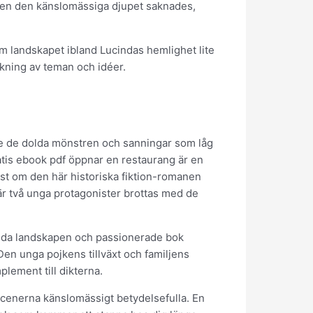
, men den känslomässiga djupet saknades,
m landskapet ibland Lucindas hemlighet lite
skning av teman och idéer.
ade de dolda mönstren och sanningar som låg
atis ebook pdf öppnar en restaurang är en
st om den här historiska fiktion-romanen
är två unga protagonister brottas med de
 vilda landskapen och passionerade bok
 Den unga pojkens tillväxt och familjens
plement till dikterna.
a scenerna känslomässigt betydelsefulla. En