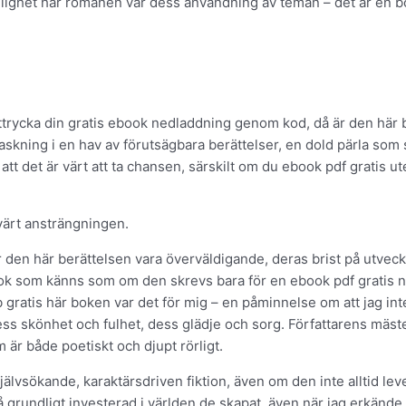
ighet här romanen var dess användning av teman – det är en b
rycka din gratis ebook nedladdning genom kod, då är den här b
erraskning i en hav av förutsägbara berättelser, en dold pärla so
äga att det är värt att ta chansen, särskilt om du ebook pdf grati
värt ansträngningen.
r den här berättelsen vara överväldigande, deras brist på utveck
n bok som känns som om den skrevs bara för en ebook pdf gratis
 gratis här boken var det för mig – en påminnelse om att jag int
ess skönhet och fulhet, dess glädje och sorg. Författarens mäs
om är både poetiskt och djupt rörligt.
vsökande, karaktärsdriven fiktion, även om den inte alltid lever
 grundligt investerad i världen de skapat, även när jag erkände 