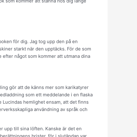
ok som kommer att stanna hos dig länge
oken för dig. Jag tog upp den på en
m skiner starkt när den upptäcks. För de som
s ute efter något som kommer att utmana dina
ling gör att de känns mer som karikatyrer
 nedladdning som ett meddelande i en flaska
e Lucindas hemlighet ensam, att det finns
terverksskapliga användning av språk och
 upp till sina löften. Kanske är det en
berättningens brister, för i slutändan var