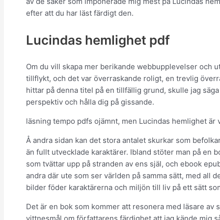
av de saker som imponerade mig mest på Lucindas heml
efter att du har läst färdigt den.
Lucindas hemlighet pdf
Om du vill skapa mer berikande webbupplevelser och utt
tillflykt, och det var överraskande roligt, en trevlig öv
hittar på denna titel på en tillfällig grund, skulle jag s
perspektiv och hålla dig på gissande.
läsning tempo pdfs ojämnt, men Lucindas hemlighet är 
Å andra sidan kan det stora antalet skurkar som befolka
än fullt utvecklade karaktärer. Ibland stöter man på e
som tvättar upp på stranden av ens själ, och ebook epub
andra där ute som ser världen på samma sätt, med all d
bilder föder karaktärerna och miljön till liv på ett sätt s
Det är en bok som kommer att resonera med läsare av själ
vittnesmål om författarens färdighet att jag kände mig så