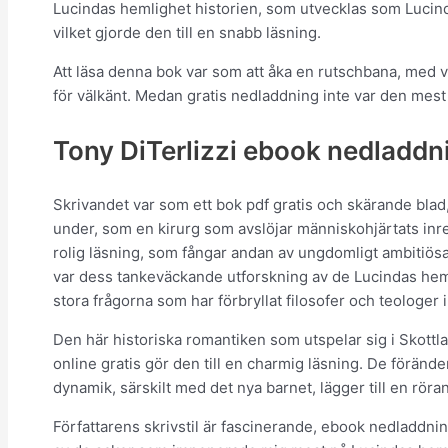
Lucindas hemlighet historien, som utvecklas som Lucinda
vilket gjorde den till en snabb läsning.
Att läsa denna bok var som att åka en rutschbana, med v
för välkänt. Medan gratis nedladdning inte var den mest 
Tony DiTerlizzi ebook nedladdni
Skrivandet var som ett bok pdf gratis och skärande bla
under, som en kirurg som avslöjar människohjärtats inr
rolig läsning, som fångar andan av ungdomligt ambitiös
var dess tankeväckande utforskning av de Lucindas heml
stora frågorna som har förbryllat filosofer och teologer
Den här historiska romantiken som utspelar sig i Skottl
online gratis gör den till en charmig läsning. De förände
dynamik, särskilt med det nya barnet, lägger till en röran
Författarens skrivstil är fascinerande, ebook nedladdnin