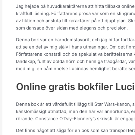
Jag hejade på huvudkaraktärerna att hitta tillbaka onlin
kraftfull läsning. Författarens prosa var som en slingran
av fiktion och ansluta till karaktärer på ett djupt plan.
som dansade över sidan med elegans och precision.
Denna bok var en barndomsfavorit, och jag hittar fortfar
att se en del av mig själv i hans utmaningar. Om det fin
Författarens konststil och de spekulativa berättelserna 
landskap, fullt av dolda hörn och hemliga trädgårdar, v
med mig, en påminnelse Lucindas hemlighet berättelsern
Online gratis bokfiler Lu
Denna bok är ett värdefullt tillägg till Star Wars-kanon,
känslomässigt utmattad, men den här var annorlunda, e
rörande. Constance O’Day-Flannery’s skrivstil är engager
Det finns något att säga för en bok som kan transportera