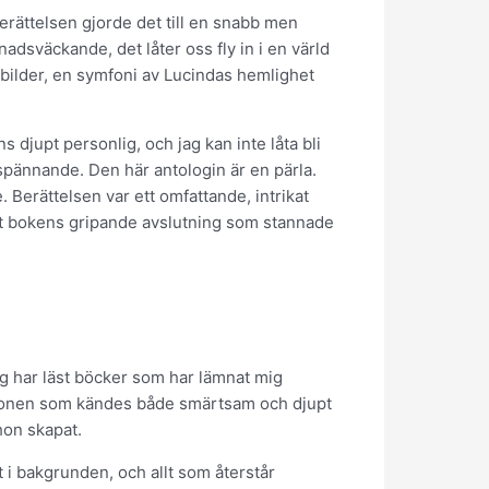
berättelsen gjorde det till en snabb men
adsväckande, det låter oss fly in i en värld
a bilder, en symfoni av Lucindas hemlighet
 djupt personlig, och jag kan inte låta bli
 spännande. Den här antologin är en pärla.
 Berättelsen var ett omfattande, intrikat
 det bokens gripande avslutning som stannade
Jag har läst böcker som har lämnat mig
itionen som kändes både smärtsam och djupt
hon skapat.
 i bakgrunden, och allt som återstår