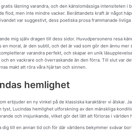
e gratis läsning varandra, och den känslomässiga intensiteten i 
de flod, men inte mindre vacker. Berättandets kraft är något häpn
 Skrivandet var suggestivt, dess poetiska prosa frammanade livlig
ande mig själv dragen till dess sidor. Huvudpersonens resa känns
ns en moral, är den subtil, och det är vad som gör den ännu mer
kompletterar varandra perfekt, och skapar en unik läsupplevelse.
ar och en vackrare och överraskande än den förra. Till slut var
as makt att röra våra hjärtan och sinnen.
cindas hemlighet
 som erbjuder en ny vinkel på de klassiska karaktärer vi älskar. 
n tyst, Lucindas hemlighet utforskning av den mänskliga kond
ande och insjunkande, vilket gör det lätt att förloras i världen 
 dig till en annan tid och för där världens bekymmer svävar bort