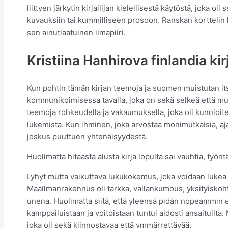
liittyen järkytin kirjailijan kielellisestä käytöstä, joka oli
kuvauksiin tai kummilliseen prosoon. Ranskan korttelin lu
sen ainutlaatuinen ilmapiiri.
Kristiina Hanhirova finlandia kirj
Kun pohtin tämän kirjan teemoja ja suomen muistutan i
kommunikoimisessa tavalla, joka on sekä selkeä että muk
teemoja rohkeudella ja vakaumuksella, joka oli kunnioite
lukemista. Kun ihminen, joka arvostaa monimutkaisia, aja
joskus puuttuen yhtenäisyydestä.
Huolimatta hitaasta alusta kirja lopulta sai vauhtia, työn
Lyhyt mutta vaikuttava lukukokemus, joka voidaan lukea al
Maailmanrakennus oli tarkka, vallankumous, yksityiskohtai
unena. Huolimatta siitä, että yleensä pidän nopeammin 
kamppailuistaan ja voitoistaan tuntui aidosti ansaituilta. M
joka oli sekä kiinnostavaa että ymmärrettävää.