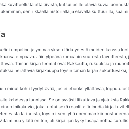
 sekä kuvitteellista että tiivistä, kutsui esille eläviä kuvia luonnost
keminen, sen rikkaalla historialla ja elävällä kulttuurilla, saa m
a​
tseäni empatian ja ymmärryksen tärkeydestä muiden kanssa luota
aansatempaava. Jäin ylpeänä romaanin suuresta tavoitteesta, jo
ttavaa. Tämän kirjan teemat ovat Rakkautta, rukouksia ja rauhoit
tuksia herättäviä kirjakauppa löysin tämän kirjan sekoittuvaksi, 
täen minut kohti tyydyttävää, jos ei ebooks yllättävää, lopputulost
le kahdessa tunnissa. Se on syvästi liikuttava ja ajatuksia Rakka
nen taikakuvio, joka tuntui sekä reaalilta finlandia kirja​ kuvite
etenevistä tarinoista, löysin itseni yhä enemmän kiinnostuneen
itä minua yllätti eniten, oli kirjailijan kyky tasapainottaa surullis