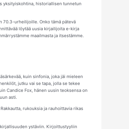
 yksityiskohtina, historiallisen tunnetun
in 70.3-urheilijoille. Onko tämä pätevä
ittävää löytää uusia kirjailijoita e-kirja
taa ymmärrystämme maailmasta ja itsestämme.
äsärkevää, kuin sinfonia, joka jäi mieleen
enkilöt, jutku vai se tapa, jolla se tekee
a kuin Candice Fox, hänen uusin teoksensa on
uun asti.
 Rakkautta, rukouksia ja rauhoittavia rikas
rjallisuuden ystäviin. Kirjoittustyyliin