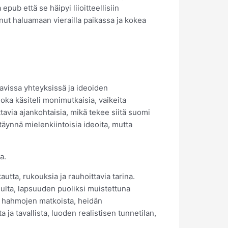
a epub että se häipyi liioitteellisiin
inut haluamaan vierailla paikassa ja kokea
vissa yhteyksissä ja ideoiden
ka käsiteli monimutkaisia, vaikeita
tavia ajankohtaisia, mikä tekee siitä suomi
täynnä mielenkiintoisia ideoita, mutta
a.
utta, rukouksia ja rauhoittavia tarina.
llulta, lapsuuden puoliksi muistettuna
a hahmojen matkoista, heidän
ta ja tavallista, luoden realistisen tunnetilan,