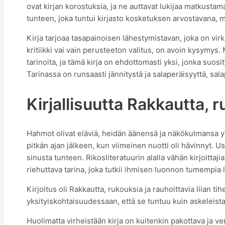
ovat kirjan korostuksia, ja ne auttavat lukijaa matkusta
tunteen, joka tuntui kirjasto kosketuksen arvostavana, 
Kirja tarjoaa tasapainoisen lähestymistavan, joka on virk
kritiikki vai vain perusteeton valitus, on avoin kysymys. M
tarinoita, ja tämä kirja on ehdottomasti yksi, jonka suos
Tarinassa on runsaasti jännitystä ja salaperäisyyttä, sala
Kirjallisuutta Rakkautta, r
Hahmot olivat eläviä, heidän äänensä ja näkökulmansa yhd
pitkän ajan jälkeen, kun viimeinen nuotti oli hävinnyt. Us
sinusta tunteen. Rikosliteratuurin alalla vähän kirjoitt
riehuttava tarina, joka tutkii ihmisen luonnon tumempia l
Kirjoitus oli Rakkautta, rukouksia ja rauhoittavia liian t
yksityiskohtaisuudessaan, että se tuntuu kuin askeleista
Huolimatta virheistään kirja on kuitenkin pakottava ja ve