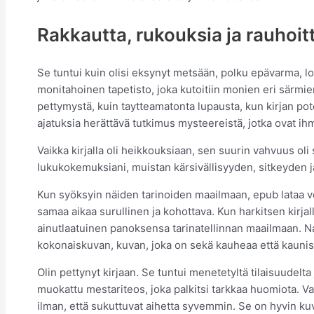
Rakkautta, rukouksia ja rauhoit
Se tuntui kuin olisi eksynyt metsään, polku epävarma, l
monitahoinen tapetisto, joka kutoitiin monien eri särmie
pettymystä, kuin taytteamatonta lupausta, kun kirjan po
ajatuksia herättävä tutkimus mysteereistä, jotka ovat ih
Vaikka kirjalla oli heikkouksiaan, sen suurin vahvuus oli
lukukokemuksiani, muistan kärsivällisyyden, sitkeyden 
Kun syöksyin näiden tarinoiden maailmaan, epub lataa vet
samaa aikaa surullinen ja kohottava. Kun harkitsen kirja
ainutlaatuinen panoksensa tarinatellinnan maailmaan. N
kokonaiskuvan, kuvan, joka on sekä kauheaa että kaunis
Olin pettynyt kirjaan. Se tuntui menetetyltä tilaisuudelta j
muokattu mestariteos, joka palkitsi tarkkaa huomiota. Vam
ilman, että sukuttuvat aihetta syvemmin. Se on hyvin kuva