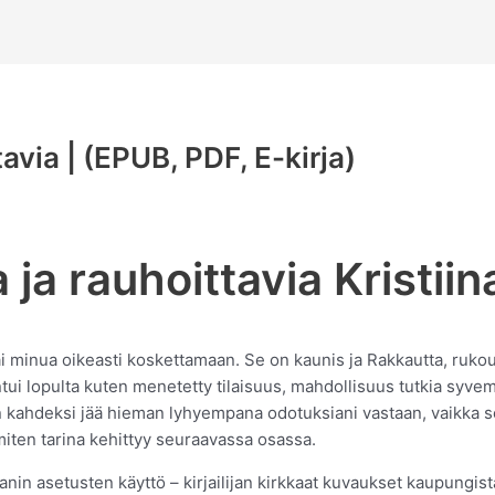
avia | (EPUB, PDF, E-kirja)
 ja rauhoittavia Kristii
sai minua oikeasti koskettamaan. Se on kaunis ja Rakkautta, rukou
ui lopulta kuten menetetty tilaisuus, mahdollisuus tutkia syvempi
 kahdeksi jää hieman lyhyempana odotuksiani vastaan, vaikka se s
iten tarina kehittyy seuraavassa osassa.
aanin asetusten käyttö – kirjailijan kirkkaat kuvaukset kaupungist