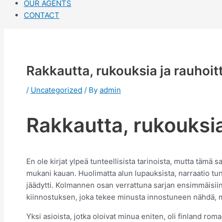
OUR AGENTS
CONTACT
Rakkautta, rukouksia ja rauhoitt
/
Uncategorized
/ By
admin
Rakkautta, rukouksia
En ole kirjat ylpeä tunteellisista tarinoista, mutta tämä 
mukani kauan. Huolimatta alun lupauksista, narraatio tunt
jäädytti. Kolmannen osan verrattuna sarjan ensimmäisiin
kiinnostuksen, joka tekee minusta innostuneen nähdä, m
Yksi asioista, jotka oloivat minua eniten, oli finland rom