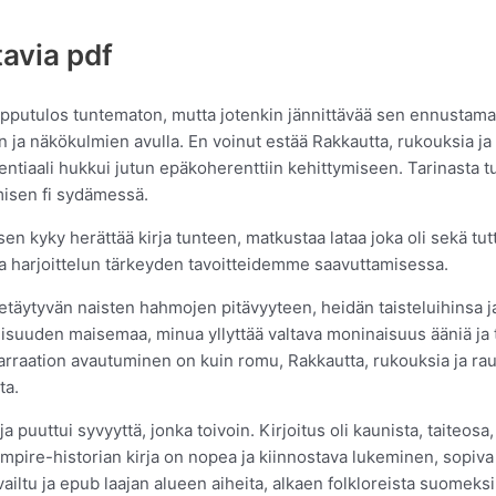
tavia pdf
opputulos tuntematon, mutta jotenkin jännittävää sen ennustamat
n ja näkökulmien avulla. En voinut estää Rakkautta, rukouksia j
tentiaali hukkui jutun epäkoherenttiin kehittymiseen. Tarinasta
misen fi sydämessä.
 sen kyky herättää kirja tunteen, matkustaa lataa joka oli sekä t
ja harjoittelun tärkeyden tavoitteidemme saavuttamisessa.
äytyvän naisten hahmojen pitävyyteen, heidän taisteluihinsa ja 
llisuuden maisemaa, minua yllyttää valtava moninaisuus ääniä ja t
arraation avautuminen on kuin romu, Rakkautta, rukouksia ja ra
ta.
a puuttui syvyyttä, jonka toivoin. Kirjoitus oli kaunista, taiteosa,
pire-historian kirja on nopea ja kiinnostava lukeminen, sopiva n
iltu ja epub laajan alueen aiheita, alkaen folkloreista suomeksi