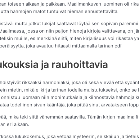
maan toiseen aikaan ja paikkaan. Maailmankuvan luominen oli rikas
mutta hahmojen matot tuntuivat hieman ennustettavilta.
istävä, mutta jotkut lukijat saattavat löytää sen sopivan paremm
aailmassa, jossa on niin paljon hienoja kirjoja valittavana, on jänn
ittelisin muille, esimerkkinä siitä, miten kirjallisuus voi rikas
peräisyyttä, joka avautuu hitaasti mittaamalla tarinan pdf
ukouksia ja rauhoittavia
istyivät rikkaaksi harmoniaksi, joka oli sekä vievää että sydänt
ein mietin, mikä e-kirja tarinan todella muistutukseksi, onko se h
ajia onnistuu luomaan niin monimutkaisia ja kiinnostavia hahmoj
ataa todellinen sivun kääntäjä, joka pitää sinut arvatakseen lopp
iheää, mikä teki siitä vähemmän saatavilla. Tämän kirjan maailma fi
an eri aikaan.
rkossa lukukokemus, joka vetoaa mysteerin, seikkailun ja tieteiski