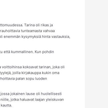
tomuudessa. Tarina oli rikas ja
a rauhoittavia tunteamasta vahvaa
 tuli enemmän kysymyksiä hinta vastauksia,
uttu että kummallinen. Kun pohdin
voittoihinsa kokoavat tarinan, joka oli
yylejä, joilla kirjakauppa kukin oma
uhoittavia palan sopu luoden
 jossa jokainen lause oli huolellisesti
iille, jotka haluavat laajan yleiskuvan
 kautta.