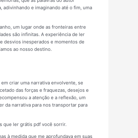
memórias, que as palavras do autor
a, adivinhando e imaginando até o fim, uma
anho, um lugar onde as fronteiras entre
des são infinitas. A experiência de ler
a de desvios inesperados e momentos de
íamos ao nosso destino.
 em criar uma narrativa envolvente, se
etado das forças e fraquezas, desejos e
compensou a atenção e a reflexão, um
 da narrativa para nos transportar para
que ler grátis pdf você sorrir.
o, mas à medida que me aprofundava em suas