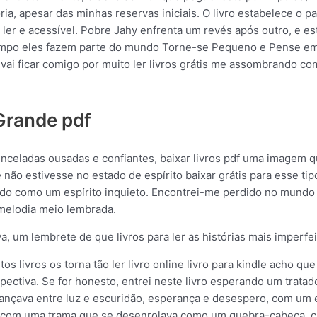
ia, apesar das minhas reservas iniciais. O livro estabelece o p
ler e acessível. Pobre Jahy enfrenta um revés após outro, e es
 tempo eles fazem parte do mundo Torne-se Pequeno e Pense e
e vai ficar comigo por muito ler livros grátis me assombrando
Grande pdf
pinceladas ousadas e confiantes, baixar livros pdf uma imagem
não estivesse no estado de espírito baixar grátis para esse tip
do como um espírito inquieto. Encontrei-me perdido no mundo
 melodia meio lembrada.
va, um lembrete de que livros para ler as histórias mais imperf
 livros os torna tão ler livro online livro para kindle acho q
ctiva. Se for honesto, entrei neste livro esperando um tratado
ançava entre luz e escuridão, esperança e desespero, com um
e, com uma trama que se desenrolava como um quebra-cabeça, 