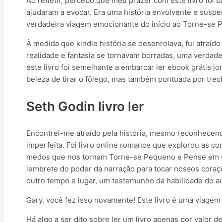
Ao refletir, percebo que meu prazer com este livro foi 
ajudaram a evocar. Era uma história envolvente e suspe
verdadeira viagem emocionante do início ao Torne-se
À medida que kindle história se desenrolava, fui atraí
realidade e fantasia se tornavam borradas, uma verdadei
este livro foi semelhante a embarcar ler ebook grátis 
beleza de tirar o fôlego, mas também pontuada por tr
Seth Godin livro ler
Encontrei-me atraído pela história, mesmo reconhecendo
imperfeita. Foi livro online romance que explorou as 
medos que nos tornam Torne-se Pequeno e Pense em Gr
lembrete do poder da narração para tocar nossos coraç
outro tempo e lugar, um testemunho da habilidade do au
Gary, você fez isso novamente! Este livro é uma viagem 
Há algo a ser dito sobre ler um livro apenas por valor