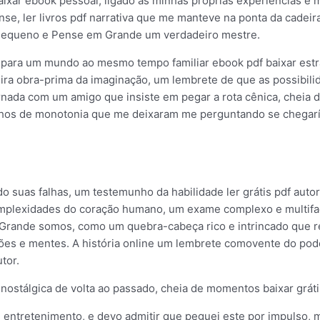
baixar ebook pessoal, ligado às minhas próprias experiências e 
nse, ler livros pdf narrativa que me manteve na ponta da cadeir
 Pequeno e Pense em Grande um verdadeiro mestre.
do para um mundo ao mesmo tempo familiar ebook pdf baixar estr
ra obra-prima da imaginação, um lembrete de que as possibilida
jornada com um amigo que insiste em pegar a rota cênica, chei
echos de monotonia que me deixaram me perguntando se chegar
 suas falhas, um testemunho da habilidade ler grátis pdf autor
complexidades do coração humano, um exame complexo e multifac
ande somos, como um quebra-cabeça rico e intrincado que re
ões e mentes. A história online um lembrete comovente do poder
tor.
nostálgica de volta ao passado, cheia de momentos baixar grátis 
 de entretenimento, e devo admitir que peguei este por impuls