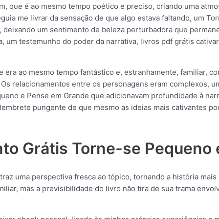
m, que é ao mesmo tempo poético e preciso, criando uma atmosfe
nseguia me livrar da sensação de que algo estava faltando, um 
eza, deixando um sentimento de beleza perturbadora que permane
, um testemunho do poder da narrativa, livros pdf grátis cativ
 era ao mesmo tempo fantástico e, estranhamente, familiar, 
 Os relacionamentos entre os personagens eram complexos, um
queno e Pense em Grande que adicionavam profundidade à narra
m lembrete pungente de que mesmo as ideias mais cativantes 
nto Grátis Torne-se Pequeno
raz uma perspectiva fresca ao tópico, tornando a história mais
iliar, mas a previsibilidade do livro não tira de sua trama en