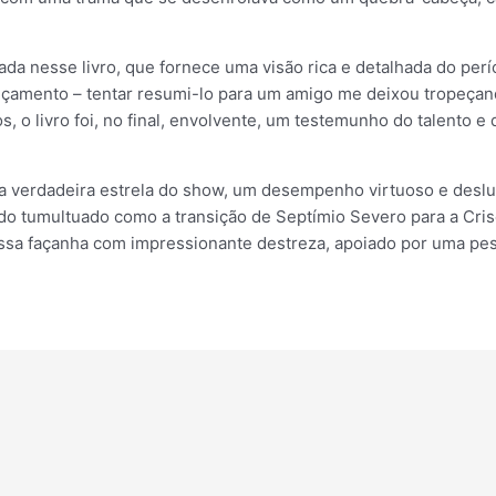
a nesse livro, que fornece uma visão rica e detalhada do perío
çamento – tentar resumi-lo para um amigo me deixou tropeçando
os, o livro foi, no final, envolvente, um testemunho do talento 
 a verdadeira estrela do show, um desempenho virtuoso e deslum
odo tumultuado como a transição de Septímio Severo para a Cri
a essa façanha com impressionante destreza, apoiado por uma p