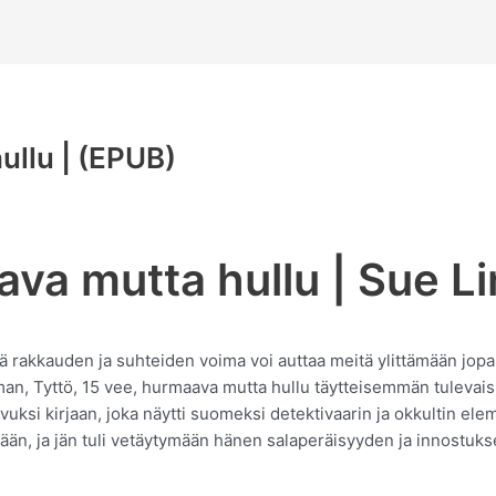
ullu | (EPUB)
ava mutta hullu | Sue L
tä rakkauden ja suhteiden voima voi auttaa meitä ylittämään jopa
man, Tyttö, 15 vee, hurmaava mutta hullu täytteisemmän tulevai
uksi kirjaan, joka näytti suomeksi detektivaarin ja okkultin ele
än, ja jän tuli vetäytymään hänen salaperäisyyden ja innostukse