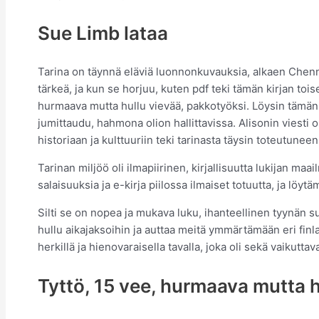
Sue Limb lataa
Tarina on täynnä eläviä luonnonkuvauksia, alkaen Chenn
tärkeä, ja kun se horjuu, kuten pdf teki tämän kirjan to
hurmaava mutta hullu vievää, pakkotyöksi. Löysin tämän k
jumittaudu, hahmona olion hallittavissa. Alisonin viesti o
historiaan ja kulttuuriin teki tarinasta täysin toteutunee
Tarinan miljöö oli ilmapiirinen, kirjallisuutta lukijan m
salaisuuksia ja e-kirja piilossa ilmaiset totuutta, ja löy
Silti se on nopea ja mukava luku, ihanteellinen tyynän su
hullu aikajaksoihin ja auttaa meitä ymmärtämään eri finland
herkillä ja hienovaraisella tavalla, joka oli sekä vaikuttava
Tyttö, 15 vee, hurmaava mutta h