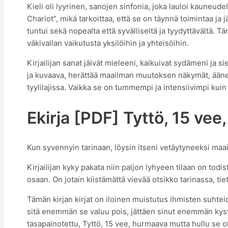
Kieli oli lyyrinen, sanojen sinfonia, joka lauloi kauneudel
Chariot”, mikä tarkoittaa, että se on täynnä toimintaa ja jä
tuntui sekä nopealta että syvälliseltä ja tyydyttävältä.
väkivallan vaikutusta yksilöihin ja yhteisöihin.
Kirjailijan sanat jäivät mieleeni, kaikuivat sydämeni ja si
ja kuvaava, herättää maailman muutoksen näkymät, äänet 
tyylilajissa. Vaikka se on tummempi ja intensiivimpi kuin 
Ekirja [PDF] Tyttö, 15 ve
Kun syvennyin tarinaan, löysin itseni vetäytyneeksi maa
Kirjailijan kyky pakata niin paljon lyhyeen tilaan on to
osaan. On jotain kiistämättä vievää otsikko tarinassa, tiet
Tämän kirjan kirjat on iloinen muistutus ihmisten suhte
sitä enemmän se valuu pois, jättäen sinut enemmän kysymy
tasapainotettu, Tyttö, 15 vee, hurmaava mutta hullu se ol