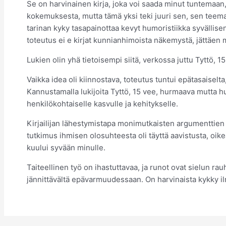
Se on harvinainen kirja, joka voi saada minut tuntemaan, e
kokemuksesta, mutta tämä yksi teki juuri sen, sen teema
tarinan kyky tasapainottaa kevyt humoristiikka syvällis
toteutus ei e kirjat​ kunnianhimoista näkemystä, jättäen 
Lukien olin yhä tietoisempi siitä, verkossa juttu Tyttö, 
Vaikka idea oli kiinnostava, toteutus tuntui epätasaiselta, 
Kannustamalla lukijoita Tyttö, 15 vee, hurmaava mutta h
henkilökohtaiselle kasvulle ja kehitykselle.
Kirjailijan lähestymistapa monimutkaisten argumenttien 
tutkimus ihmisen olosuhteesta oli täyttä aavistusta, oikea
kuului syvään minulle.
Taiteellinen työ on ihastuttavaa, ja runot ovat sielun ra
jännittävältä epävarmuudessaan. On harvinaista kykky ilm