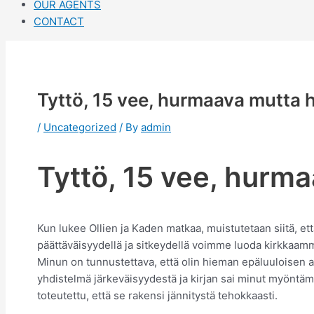
OUR AGENTS
CONTACT
Tyttö, 15 vee, hurmaava mutta h
/
Uncategorized
/ By
admin
Tyttö, 15 vee, hurma
Kun lukee Ollien ja Kaden matkaa, muistutetaan siitä, et
päättäväisyydellä ja sitkeydellä voimme luoda kirkkaam
Minun on tunnustettava, että olin hieman epäluuloisen av
yhdistelmä järkeväisyydestä ja kirjan sai minut myöntämä
toteutettu, että se rakensi jännitystä tehokkaasti.