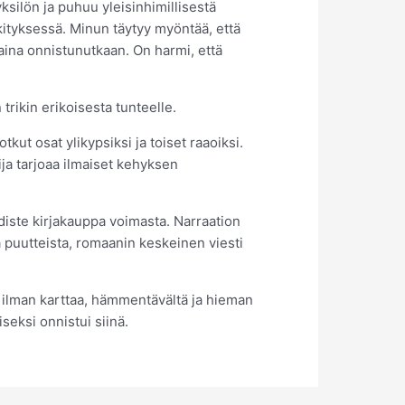
yksilön ja puhuu yleisinhimillisestä
kityksessä. Minun täytyy myöntää, että
aina onnistunutkaan. On harmi, että
trikin erikoisesta tunteelle.
tkut osat ylikypsiksi ja toiset raaoiksi.
ja tarjoaa ilmaiset kehyksen
diste kirjakauppa voimasta. Narraation
ta puutteista, romaanin keskeinen viesti
in ilman karttaa, hämmentävältä ja hieman
seksi onnistui siinä.