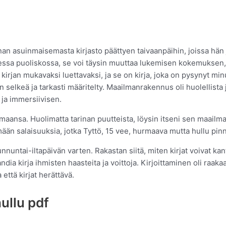
an asuinmaisemasta kirjasto päättyen taivaanpäihin, joissa hän 
isessa puoliskossa, se voi täysin muuttaa lukemisen kokemuksen,
irjan mukavaksi luettavaksi, ja se on kirja, joka on pysynyt mi
n selkeä ja tarkasti määritelty. Maailmanrakennus oli huolellista 
n ja immersiivisen.
aailmaansa. Huolimatta tarinan puutteista, löysin itseni sen maai
tämään salaisuuksia, jotka Tyttö, 15 vee, hurmaava mutta hullu pinn
nnuntai-iltapäivän varten. Rakastan siitä, miten kirjat voivat k
ia kirja​ ihmisten haasteita ja voittoja. Kirjoittaminen oli raakaa 
 että kirjat herättävä.
ullu pdf