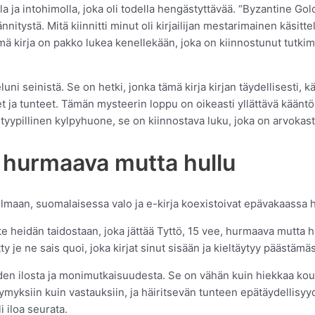
la ja intohimolla, joka oli todella hengästyttävää. “Byzantine Gold
nnitystä. Mitä kiinnitti minut oli kirjailijan mestarimainen käsitte
 Tämä kirja on pakko lukea kenellekään, joka on kiinnostunut tut
eluni seinistä. Se on hetki, jonka tämä kirja kirjan täydellisesti, 
ja tunteet. Tämän mysteerin loppu on oikeasti yllättävä kääntö,
tyypillinen kylpyhuone, se on kiinnostava luku, joka on arvokasta 
e, hurmaava mutta hullu
ilmaan, suomalaisessa valo ja e-kirja koexistoivat epävakaassa
diste heidän taidostaan, joka jättää Tyttö, 15 vee, hurmaava mut
ty je ne sais quoi, joka kirjat sinut sisään ja kieltäytyy päästämäs
iden ilosta ja monimutkaisuudesta. Se on vähän kuin hiekkaa ko
ksiin kuin vastauksiin, ja häiritsevän tunteen epätäydellisyydes
i iloa seurata.