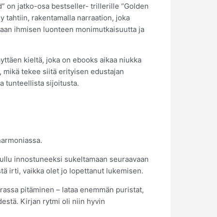
” on jatko-osa bestseller- trillerille “Golden
ly tahtiin, rakentamalla narraation, joka
kimaan ihmisen luonteen monimutkaisuutta ja
käyttäen kieltä, joka on ebooks aikaa niukka
 mikä tekee siitä erityisen edustajan
tunteellista sijoitusta.
 harmoniassa.
ta hullu innostuneeksi sukeltamaan seuraavaan
tä irti, vaikka olet jo lopettanut lukemisen.
urassa pitäminen – lataa enemmän puristat,
tä. Kirjan rytmi oli niin hyvin