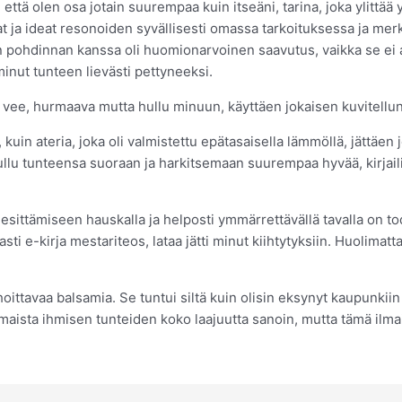
ttä olen osa jotain suurempaa kuin itseäni, tarina, joka ylittää 
t ja ideat resonoiden syvällisesti omassa tarkoituksessa ja mer
en pohdinnan kanssa oli huomionarvoinen saavutus, vaikka se ei 
minut tunteen lievästi pettyneeksi.
15 vee, hurmaava mutta hullu minuun, käyttäen jokaisen kuvitellun 
kuin ateria, joka oli valmistettu epätasaisella lämmöllä, jättäen jo
ullu tunteensa suoraan ja harkitsemaan suurempaa hyvää, kirjaili
esittämiseen hauskalla ja helposti ymmärrettävällä tavalla on to
sti e-kirja mestariteos, lataa jätti minut kiihtytyksiin. Huolimat
uhoittavaa balsamia. Se tuntui siltä kuin olisin eksynyt kaupunki
aista ihmisen tunteiden koko laajuutta sanoin, mutta tämä ilmai