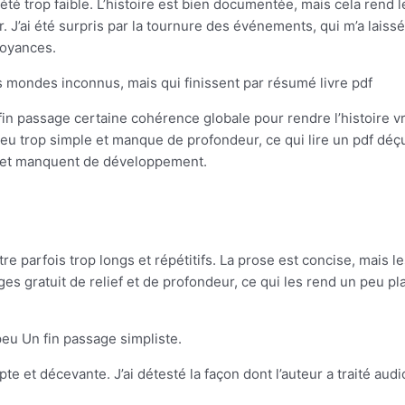
été trop faible. L’histoire est bien documentée, mais cela rend l
r. J’ai été surpris par la tournure des événements, qui m’a laiss
royances.
s mondes inconnus, mais qui finissent par résumé livre pdf
 fin passage certaine cohérence globale pour rendre l’histoire
u trop simple et manque de profondeur, ce qui lire un pdf déçu. 
s et manquent de développement.
re parfois trop longs et répétitifs. La prose est concise, mais l
es gratuit de relief et de profondeur, ce qui les rend un peu pla
peu Un fin passage simpliste.
te et décevante. J’ai détesté la façon dont l’auteur a traité aud