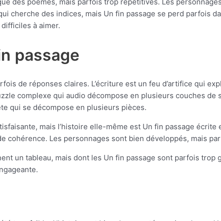
 que des poèmes, mais parfois trop répétitives. Les personnages
i cherche des indices, mais Un fin passage se perd parfois dans
ifficiles à aimer.
in passage
is de réponses claires. L’écriture est un feu d’artifice qui expl
uzzle complexe qui audio décompose en plusieurs couches de se
te qui se décompose en plusieurs pièces.
atisfaisante, mais l’histoire elle-même est Un fin passage écrite
e cohérence. Les personnages sont bien développés, mais parfoi
nt un tableau, mais dont les Un fin passage sont parfois trop g
 engageante.